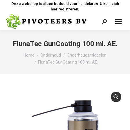
Deze webshop is alleen bedoeld voor handelaren. U kunt zich
hier
registreren
.
Zoeken:
FlunaTec GunCoating 100 ml. AE.
Je bent hier:
Home
Onderhoud
Onderhoudsmiddelen
FlunaTec GunCoating 100 ml. AE.