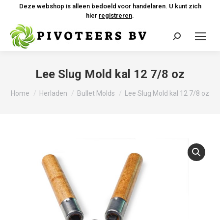
Deze webshop is alleen bedoeld voor handelaren. U kunt zich
hier
registreren
.
Zoeken:
Lee Slug Mold kal 12 7/8 oz
Je bent hier:
Home
Herladen
Bullet Molds
Lee Slug Mold kal 12 7/8 oz