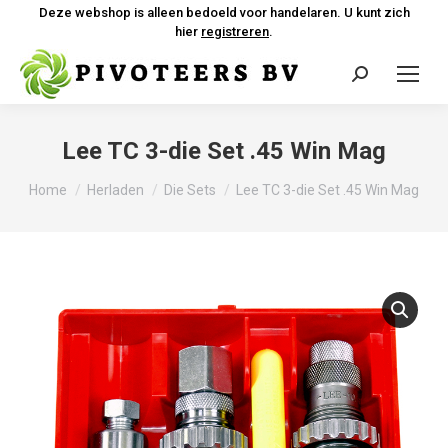
Deze webshop is alleen bedoeld voor handelaren. U kunt zich
hier
registreren
.
Zoeken:
Lee TC 3-die Set .45 Win Mag
Je bent hier:
Home
Herladen
Die Sets
Lee TC 3-die Set .45 Win Mag