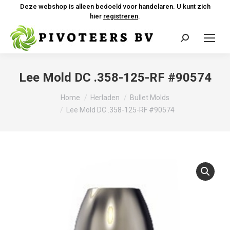
Deze webshop is alleen bedoeld voor handelaren. U kunt zich
hier
registreren
.
Zoeken:
Lee Mold DC .358-125-RF #90574
Je bent hier:
Home
Herladen
Bullet Molds
Lee Mold DC .358-125-RF #90574