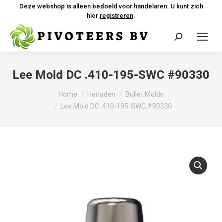
Deze webshop is alleen bedoeld voor handelaren. U kunt zich
hier
registreren
.
Zoeken:
Lee Mold DC .410-195-SWC #90330
Je bent hier:
Home
Herladen
Bullet Molds
Lee Mold DC .410-195-SWC #90330