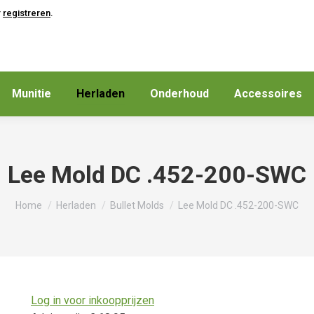
r
registreren
.
Munitie
Herladen
Onderhoud
Accessoires
Lee Mold DC .452-200-SWC
Je bent hier:
Home
Herladen
Bullet Molds
Lee Mold DC .452-200-SWC
Log in voor inkoopprijzen