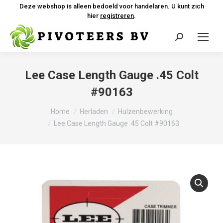
Deze webshop is alleen bedoeld voor handelaren. U kunt zich
hier
registreren
.
Zoeken:
Lee Case Length Gauge .45 Colt
#90163
Je bent hier:
Home
Herladen
Hulzenbewerking
Lee Case Length Gauge .45 Colt #90163