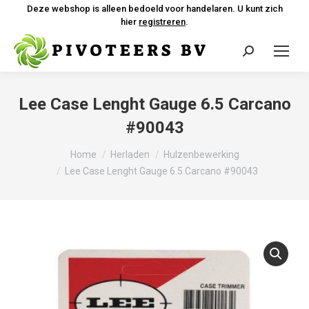
Deze webshop is alleen bedoeld voor handelaren. U kunt zich
hier
registreren
.
Zoeken:
Lee Case Lenght Gauge 6.5 Carcano
#90043
Je bent hier:
Home
Herladen
Hulzenbewerking
Lee Case Lenght Gauge 6.5 Carcano #90043