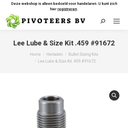
Deze webshop is alleen bedoeld voor handelaren. U kunt zich
hier
registreren
.
Zoeken:
Lee Lube & Size Kit .459 #91672
Je bent hier:
Home
Herladen
Bullet Sizing Kits
Lee Lube & Size Kit .459 #91672