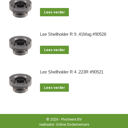
Lees verder
Lee Shellholder R 9 .41Mag #90526
Lees verder
Lee Shellholder R 4 .223R #90521
Lees verder
© 2026 - Pivoteers BV
realisatie:
Online Ondernemers