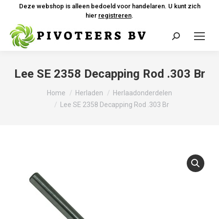
Deze webshop is alleen bedoeld voor handelaren. U kunt zich
hier
registreren
.
Zoeken:
Lee SE 2358 Decapping Rod .303 Br
Je bent hier:
Home
Herladen
Herlaadonderdelen
Lee SE 2358 Decapping Rod .303 Br