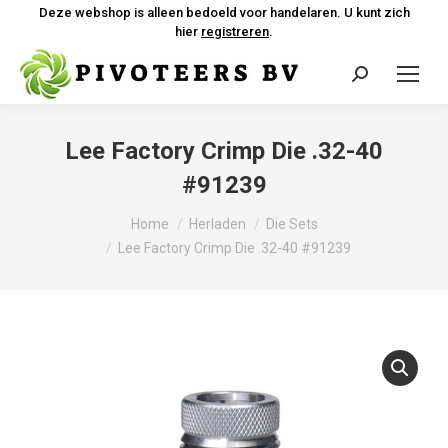
Deze webshop is alleen bedoeld voor handelaren. U kunt zich
hier
registreren
.
Zoeken:
Lee Factory Crimp Die .32-40
#91239
Je bent hier:
Home
Herladen
Die Sets
Lee Factory Crimp Die .32-40 #91239