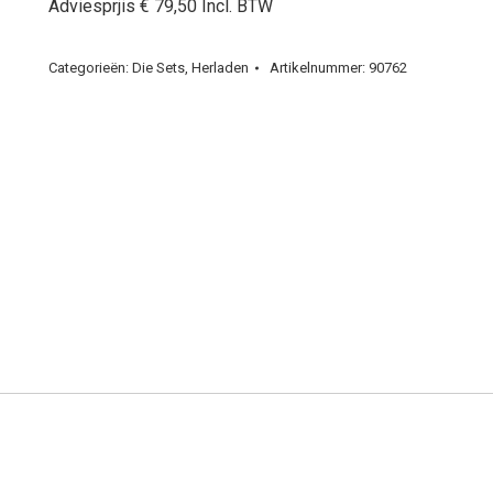
Adviesprjis € 79,50 Incl. BTW
Categorieën:
Die Sets
,
Herladen
Artikelnummer:
90762