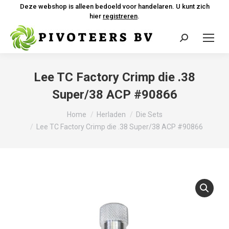
Deze webshop is alleen bedoeld voor handelaren. U kunt zich
hier
registreren
.
Zoeken:
Lee TC Factory Crimp die .38
Super/38 ACP #90866
Je bent hier:
Home
Herladen
Die Sets
Lee TC Factory Crimp die .38 Super/38 ACP #90866