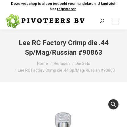
Deze webshop is alleen bedoeld voor handelaren. U kunt zich
hier
registreren
.
Zoeken:
Lee RC Factory Crimp die .44
Sp/Mag/Russian #90863
Je bent hier:
Home
Herladen
Die Sets
Lee RC Factory Crimp die .44 Sp/Mag/Russian #90863