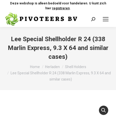
Deze webshop is alleen bedoeld voor handelaren. U kunt zich
hier
registreren
.
Zoeken:
Lee Special Shellholder R 24 (338
Marlin Express, 9.3 X 64 and similar
cases)
Je bent hier:
Home
Herladen
Shell Holders
Lee Special Shellholder R 24 (338 Marlin Express, 9.3 X 64 and
similar cases)