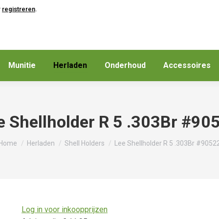
r
registreren
.
Munitie
Herladen
Onderhoud
Accessoires
e Shellholder R 5 .303Br #90
Je bent hier:
Home
Herladen
Shell Holders
Lee Shellholder R 5 .303Br #9052
Log in voor inkoopprijzen