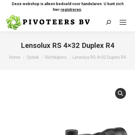
Deze webshop is alleen bedoeld voor handelaren. U kunt zich
hier
registreren
.
Zoeken:
Lensolux RS 4×32 Duplex R4
Je bent hier:
Home
Optiek
Richtkijkers
Lensolux RS 4×32 Duplex R4