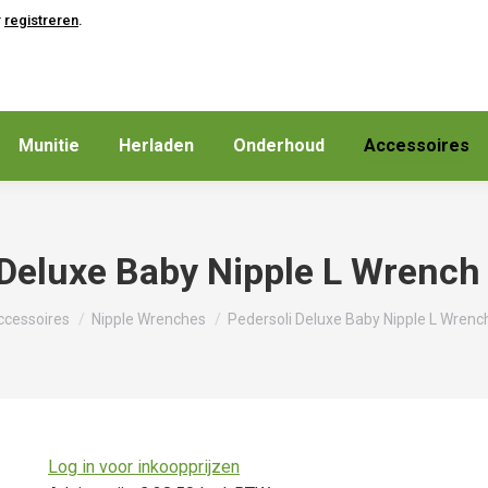
r
registreren
.
Munitie
Herladen
Onderhoud
Accessoires
 Deluxe Baby Nipple L Wrenc
er:
ccessoires
Nipple Wrenches
Pedersoli Deluxe Baby Nipple L Wren
Log in voor inkoopprijzen