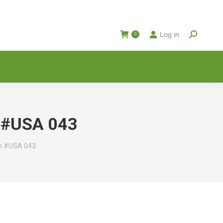
Log in
0
h #USA 043
ch #USA 043