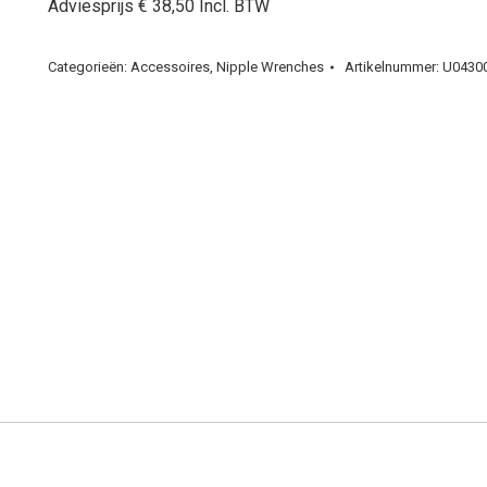
Adviesprijs € 38,50 Incl. BTW
Categorieën:
Accessoires
,
Nipple Wrenches
Artikelnummer:
U0430