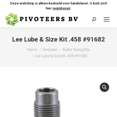
Deze webshop is alleen bedoeld voor handelaren. U kunt zich
hier
registreren
.
Zoeken:
Lee Lube & Size Kit .458 #91682
Je bent hier:
Home
Herladen
Bullet Sizing Kits
Lee Lube & Size Kit .458 #91682