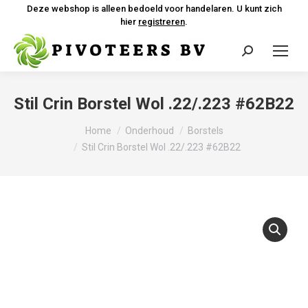
Deze webshop is alleen bedoeld voor handelaren. U kunt zich
hier
registreren
.
Zoeken:
Stil Crin Borstel Wol .22/.223 #62B22
Je bent hier:
Home
Onderhoud
Borstels
Stil Crin Borstel Wol .22/.223 #62B22